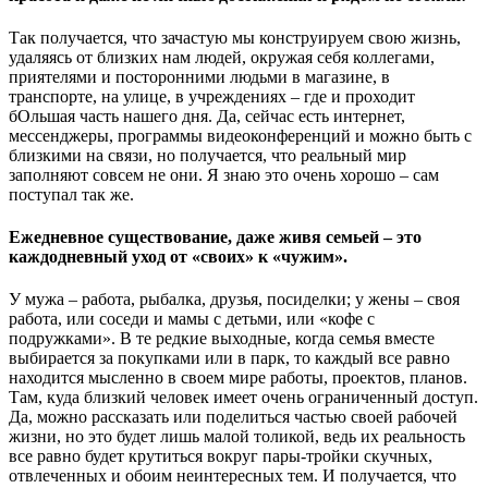
Так получается, что зачастую мы конструируем свою жизнь,
удаляясь от близких нам людей, окружая себя коллегами,
приятелями и посторонними людьми в магазине, в
транспорте, на улице, в учреждениях – где и проходит
бОльшая часть нашего дня. Да, сейчас есть интернет,
мессенджеры, программы видеоконференций и можно быть с
близкими на связи, но получается, что реальный мир
заполняют совсем не они. Я знаю это очень хорошо – сам
поступал так же.
Ежедневное существование, даже живя семьей – это
каждодневный уход от «своих» к «чужим».
У мужа – работа, рыбалка, друзья, посиделки; у жены – своя
работа, или соседи и мамы с детьми, или «кофе с
подружками». В те редкие выходные, когда семья вместе
выбирается за покупками или в парк, то каждый все равно
находится мысленно в своем мире работы, проектов, планов.
Там, куда близкий человек имеет очень ограниченный доступ.
Да, можно рассказать или поделиться частью своей рабочей
жизни, но это будет лишь малой толикой, ведь их реальность
все равно будет крутиться вокруг пары-тройки скучных,
отвлеченных и обоим неинтересных тем. И получается, что