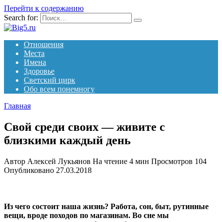
Перейти к содержанию
Search for:
Отношения
Места
Имена
Здоровье
Светский цирк
Обо всем понемногу
Главная
Свой среди своих — живите с
близкими каждый день
Автор
Алексей Лукьянов
На чтение
4 мин
Просмотров
104
Опубликовано
27.03.2018
Из чего состоит наша жизнь? Работа, сон, быт, рутинные
вещи, вроде походов по магазинам. Во сне мы