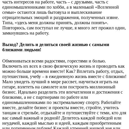
часть интересов на работе, часть – с друзьями, часть с
единомышленниками по хобби, а в маленькой «Вселенной
семьи» остаются лишь бытовуха и выплескивание
отрицательных эмоций и раздражения, полученных извне.
Типа, «здесь меня должны принять, должны понять».
Повторюсь, сам поступал не лучше, я много лет прожил один,
замкнувшись на работу.
Выход? Делить и делиться своей жизнью с самыми
близкими людьми!
Обмениваться всеми радостями, горестями и болью.
Включить их всех в свою физическую жизнь и проводить как
можно больше времени вместе! Как? Вплетать работу, отдых,
путешествия, учебу – в ежедневную жизнь вместе с близкими!
Мало увидеть лучший в мире рассвет, научиться играть на
гитаре, взлететь на самолете или построить миллионный
бизнес. Идеально разделить эти впечатления и достижения с
близкими, а не с партнерами по работе или
единомышленниками по экстремальному спорту. Работайте
вместе, делайте бизнес и проекты вместе, стройте, учитесь
танцам и стрельбе, отдыхайте и путешествуйте с теми, кто для
вас самый важный и родной! Делитесь каждой победой или
неудачей, каждой мыслью и идеей, каждым приобретенным
или потерянным рублем! Каждой утренней чашкой чая или