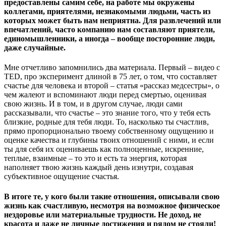
предоставлены самим себе, на работе мы окружены
коллегами, приятелями, незнакомыми людьми, часть из
которых может быть нам неприятна. Для развлечений или
впечатлений, часто компанию нам составляют приятели,
единомышленники, а иногда – вообще посторонние люди,
даже случайные.
Мне отчетливо запомнились два материала. Первый – видео с
TED, про эксперимент длиной в 75 лет, о том, что составляет
счастье для человека и второй – статья «рассказ медсестры», о
чем жалеют и вспоминают люди перед смертью, оценивая
свою жизнь. И в том, и в другом случае, люди сами
рассказывали, что счастье – это знание того, что у тебя есть
близкие, родные для тебя люди. То, насколько ты счастлив,
прямо пропорционально твоему собственному ощущению и
оценке качества и глубины твоих отношений с ними, и если
ты для себя их оцениваешь как полноценные, искренние,
теплые, взаимные – то это и есть та энергия, которая
наполняет твою жизнь каждый день изнутри, создавая
субъективное ощущение счастья.
В итоге те, у кого были такие отношения, описывали свою
жизнь как счастливую, несмотря на возможное физическое
нездоровье или материальные трудности. Не доход, не
красота и даже не личные достижения и рядом не стояли!