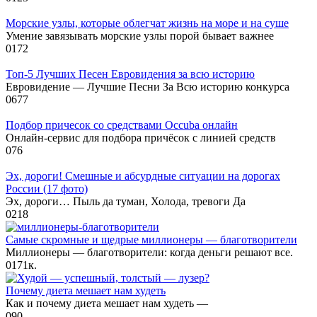
Морские узлы, которые облегчат жизнь на море и на суше
Умение завязывать морские узлы порой бывает важнее
0
172
Топ-5 Лучших Песен Евровидения за всю историю
Евровидение — Лучшие Песни За Всю историю конкурса
0
677
Подбор причесок со средствами Occuba онлайн
Онлайн-сервис для подбора причёсок c линией средств
0
76
Эх, дороги! Смешные и абсурдные ситуации на дорогах
России (17 фото)
Эх, дороги… Пыль да туман, Холода, тревоги Да
0
218
Самые скромные и щедрые миллионеры — благотворители
Миллионеры — благотворители: когда деньги решают все.
0
171к.
Почему диета мешает нам худеть
Как и почему диета мешает нам худеть —
0
90