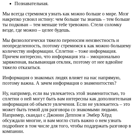
Познавательная.
Мы всегда стремимся узнать как можно больше о мире. Мозг
накрепко усвоил истину: чем больше ты знаешь ‒ тем больше
ты подкован ‒ тем меньше тебе тревожно. Стели соломку
везде, где можно ‒ целее будешь.
Мы физиологически тяжело переносим неизвестность и
неопределенность, поэтому стремимся к как можно большему
количеству информации. Сплетни ‒ тоже информация.
Причем интересно, что информация эта ‒ эмоционально
заряженная, вызывающая отклик, поэтому от нее вдвойне
тяжело отказаться.
Информация о знакомых людях влияет на нас напрямую,
поэтому важна. А зачем информация о знаменитостях?
Ну, например, если вы увлекаетесь этой знаменитостью, то
сплетни о ней могут быть вам интересны как дополнительная
информация об объекте увлечения. Если не увлекаетесь ‒ это
может быть темой для разговора со знакомыми людьми.
Например, скандал с Джонни Деппом и Эмбер Хёрд
обсуждали многие, и вам могло стать важно о нем узнать
подробнее в том числе для того, чтобы поддержать разговор в
компании.