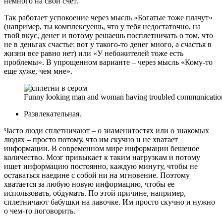
немного на свой счет.
Так работает успокоение через мысль «Богатые тоже плачут»
(например, ты комплексуешь, что у тебя недостаточно, на
твой вкус, денег и потому решаешь посплетничать о том, что
не в деньгах счастье: вот у такого-то денег много, а счастья в
жизни все равно нет) или «У небожителей тоже есть
проблемы». В упрощенном варианте ‒ через мысль «Кому-то
еще хуже, чем мне».
Funny looking man and woman having troubled communication 
Развлекательная.
Часто люди сплетничают ‒ о знаменитостях или о знакомых
людях ‒ просто потому, что им скучно и не хватает
информации. В современном мире информации бешеное
количество. Мозг привыкает к таким нагрузкам и потому
ищет информацию постоянно, каждую минуту, чтобы не
оставаться наедине с собой ни на мгновение. Поэтому
хватается за любую новую информацию, чтобы ее
использовать, обдумать. По этой причине, например,
сплетничают бабушки на лавочке. Им просто скучно и нужно
о чем-то поговорить.