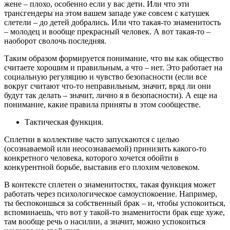
жене ‒ плохо, особенно если у вас дети. Или что эти
трансгендеры на этом вашем западе уже совсем с катушек
слетели ‒ до детей добрались. Или что такая-то знаменитость
‒ молодец и вообще прекрасный человек. А вот такая-то –
наоборот сволочь последняя.
Таким образом формируется понимание, что вы как общество
считаете хорошим и правильным, а что ‒ нет. Это работает на
социальную регуляцию и чувство безопасности (если все
вокруг считают что-то неправильным, значит, вряд ли они
будут так делать ‒ значит, лично я в безопасности). А еще на
понимание, какие правила приняты в этом сообществе.
Тактическая функция.
Сплетни в коллективе часто запускаются с целью
(осознаваемой или неосознаваемой) принизить какого-то
конкретного человека, которого хочется обойти в
конкурентной борьбе, выставив его плохим человеком.
В контексте сплетен о знаменитостях, такая функция может
работать через психологическое самоуспокоение. Например,
ты беспокоишься за собственный брак ‒ и, чтобы успокоиться,
вспоминаешь, что вот у такой-то знаменитости брак еще хуже,
там вообще речь о насилии, а значит, можно успокоиться