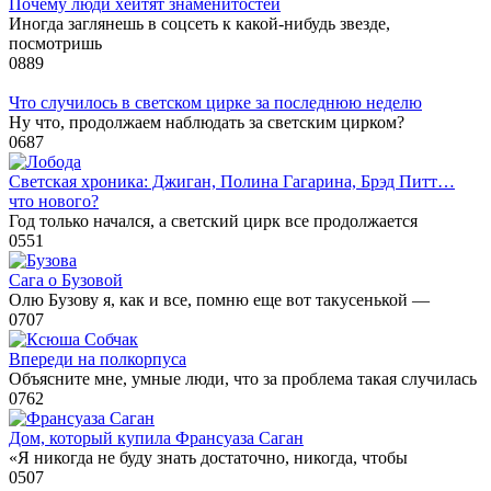
Почему люди хейтят знаменитостей
Иногда заглянешь в соцсеть к какой-нибудь звезде,
посмотришь
0
889
Что случилось в светском цирке за последнюю неделю
Ну что, продолжаем наблюдать за светским цирком?
0
687
Светская хроника: Джиган, Полина Гагарина, Брэд Питт…
что нового?
Год только начался, а светский цирк все продолжается
0
551
Сага о Бузовой
Олю Бузову я, как и все, помню еще вот такусенькой —
0
707
Впереди на полкорпуса
Объясните мне, умные люди, что за проблема такая случилась
0
762
Дом, который купила Франсуаза Саган
«Я никогда не буду знать достаточно, никогда, чтобы
0
507