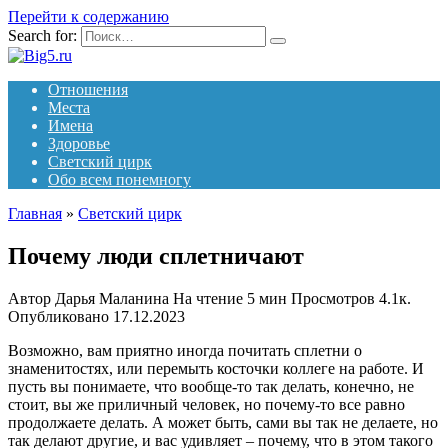
Перейти к содержанию
Search for:
Отношения
Места
Имена
Здоровье
Светский цирк
Обо всем понемногу
Главная
»
Светский цирк
Почему люди сплетничают
Автор
Дарья Маланина
На чтение
5 мин
Просмотров
4.1к.
Опубликовано
17.12.2023
Возможно, вам приятно иногда почитать сплетни о
знаменитостях, или перемыть косточки коллеге на работе. И
пусть вы понимаете, что вообще-то так делать, конечно, не
стоит, вы же приличный человек, но почему-то все равно
продолжаете делать. А может быть, сами вы так не делаете, но
так делают другие, и вас удивляет ‒ почему, что в этом такого