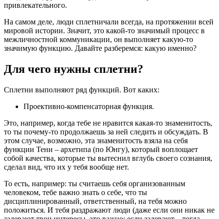
привлекательного.
На самом деле, люди сплетничали всегда, на протяжении всей
мировой истории. Значит, это какой-то значимый процесс в
межличностной коммуникации, он выполняет какую-то
значимую функцию. Давайте разберемся: какую именно?
Для чего нужны сплетни?
Сплетни выполняют ряд функций. Вот каких:
Проективно-компенсаторная функция.
Это, например, когда тебе не нравится какая-то знаменитость,
то ты почему-то продолжаешь за ней следить и обсуждать. В
этом случае, возможно, эта знаменитость взяла на себя
функции Тени ‒ архетипа (по Юнгу), который воплощает
собой качества, которые ты вытеснил вглубь своего сознания,
сделал вид, что их у тебя вообще нет.
То есть, например: ты считаешь себя организованным
человеком, тебе важно знать о себе, что ты
дисциплинированный, ответственный, на тебя можно
положиться. И тебя раздражают люди (даже если они никак не
задевают твои интересы, это важно; если задевают ‒ тогда