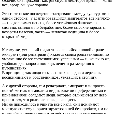
Обычно она приходит как раз спустя некоторое время — когда
все, вроде бы, уже хорошо.
Это тоже некое последствие застревания между культурами: с
одной стороны, у адаптировавшихся эмигрантов все неплохо
— представимая пенсия, более устойчивая банковская
система, выплаты по безработице, более высокие зарплаты,
возвраты налогов, часто — неплохая медицина и более
открытый мир.
К тому же, уехавший и адаптировавшийся в новой стране
эмигрант (или репатриант) кажется своим родственникам по
умолчанию более состоявшимся, успешным — и, конечно же,
удобным для запроса помощи, денег и размещения в
путешествиях.
В принципе, так люди из маленьких городов и деревень
воспринимают и родственников, уехавших в столицу.
А с другой стороны, сам репатриант, эмигрант или просто
новый житель мегаполиса видит, какими преференциями и
привилегиями обладают люди, которые отличаются от него
просто тем, что родились и выросли здесь.
Им не приходилось начинать все с нуля, они понимают
местную систему и ориентируются в ней без проблем, им не
нужно было терять связи и людей, ставить произношение и