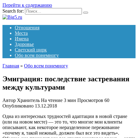
Перейти к содержанию
Search for:
Отношения
Места
Имена
Здоровье
Светский цирк
Обо всем понемногу
Главная
»
Обо всем понемногу
Эмиграция: последствие застревания
между культурами
Автор
Хранитель
На чтение
3 мин
Просмотров
60
Опубликовано
13.12.2018
Одна из интересных трудностей адаптации в новой стране
(или на новом месте) — это то, что многие мои клиенты
описывают, как некоторое неразделенное переживание
«почему я, такой нежный, должен был все это видеть».