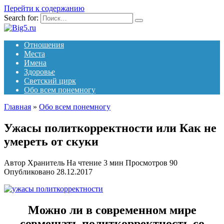
Перейти к содержанию
Search for:
Отношения
Места
Имена
Здоровье
Светский цирк
Обо всем понемногу
Главная
»
Обо всем понемногу
Ужасы политкорректности или Как не
умереть от скуки
Автор
Хранитель
На чтение
3 мин
Просмотров
90
Опубликовано
28.12.2017
Можно ли в современном мире
совмещать политкорректность со