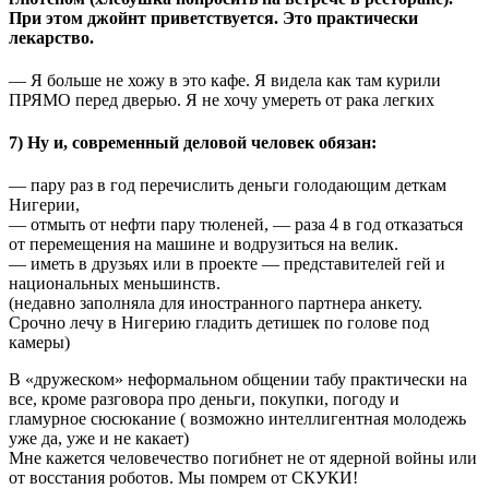
При этом джойнт приветствуется. Это практически
лекарство.
— Я больше не хожу в это кафе. Я видела как там курили
ПРЯМО перед дверью. Я не хочу умереть от рака легких
7) Ну и, современный деловой человек обязан:
— пару раз в год перечислить деньги голодающим деткам
Нигерии,
— отмыть от нефти пару тюленей, — раза 4 в год отказаться
от перемещения на машине и водрузиться на велик.
— иметь в друзьях или в проекте — представителей гей и
национальных меньшинств.
(недавно заполняла для иностранного партнера анкету.
Срочно лечу в Нигерию гладить детишек по голове под
камеры)
В «дружеском» неформальном общении табу практически на
все, кроме разговора про деньги, покупки, погоду и
гламурное сюсюкание ( возможно интеллигентная молодежь
уже да, уже и не какает)
Мне кажется человечество погибнет не от ядерной войны или
от восстания роботов. Мы помрем от СКУКИ!