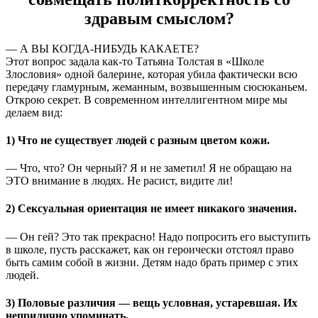
здравым смыслом?
— А ВЫ КОГДА-НИБУДЬ КАКАЕТЕ?
Этот вопрос задала как-то Татьяна Толстая в «Школе
Злословия» одной балерине, которая убила фактически всю
передачу гламурным, жеманным, возвышенным сюсюканьем.
Открою секрет. В современном интеллигентном мире мы
делаем вид:
1) Что не существует людей с разным цветом кожи.
— Что, что? Он черный? Я и не заметил! Я не обращаю на
ЭТО внимание в людях. Не расист, видите ли!
2) Сексуальная ориентация не имеет никакого значения.
— Он гей? Это так прекрасно! Надо попросить его выступить
в школе, пусть расскажет, как он героически отстоял право
быть самим собой в жизни. Детям надо брать пример с этих
людей.
3) Половые различия — вещь условная, устаревшая. Их
неприлично упоминать.