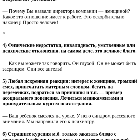
— Почему Вы назвали директора компании — женщиной?
Какое это отношение имеет к работе. Это оскорбительно,
наконец! Просто человек!
<
4) Физические недостатки, инвалидность, умственные или
психические отклонения, на самом деле, это великое благо.
— Как вы можете так говорить. Он глухой. Он не может быть
засранцем. Они все ангелы!
5) Любая искренняя реакция: интерес к женщине, громкий
смех, припечатать матерным словцом, бегать на
переменках, подраться за принципы и т.п. — пример
асоциального поведения. Лечиться медикаментами и
принудительным курсом психотерапии.
— Ваш ребенок смеялся на уроке. У него синдром рассеяного
внимания. Мы направили его к психиатру.
6) Страшнее курения м.б. только заказать блюдо с
глютеном (хлебушка попросить на встрече в ресторане).