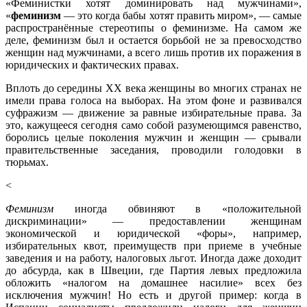
«Феминистки хотят доминировать над мужчинами»,
«
феминизм
— это когда бабы хотят править миром», — самые
распространённые стереотипы о феминизме. На самом же
деле, феминизм был и остается борьбой не за превосходство
женщин над мужчинами, а всего лишь против их поражения в
юридических и фактических правах.
Вплоть до середины XX века женщины во многих странах не
имели права голоса на выборах. На этом фоне и развивался
суфражизм — движение за равные избирательные права. За
это, кажущееся сегодня само собой разумеющимся равенство,
боролись целые поколения мужчин и женщин — срывали
правительственные заседания, проводили голодовки в
тюрьмах.
<
Феминизм
иногда обвиняют в «положительной
дискриминации» — предоставлении женщинам
экономической и юридической «форы», например,
избирательных квот, преимуществ при приеме в учебные
заведения и на работу, налоговых льгот. Иногда даже доходит
до абсурда, как в Швеции, где Партия левых предложила
обложить «налогом на домашнее насилие» всех без
исключения мужчин! Но есть и другой пример: когда в