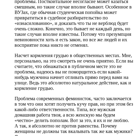
проблемы. Посткоитальное несогласие может казаться
смешным, но такие случае вполне бывают. Особенное в
ВУЗах, где обычная студенческая попойка может
привратиться в судебное разбирательство по
«изнасилованию», и доказать что ты не верблюд будет
очень сложно. Конечно, это бывает не каждый день, но
такие случаи вполне известны. Потому что презумпция
невиновности хоть и есть закон, но все же людей и их
восприятие пока никто не отменял.
Насчет кормления грудью в общественных местах. Мне,
персонально, на это смотреть не очень приятно. Если вы
считаете, что обнажаться в публичном месте это не
проблема, надеюсь вы не поморщитесь если какой-
нибудь мужчина начнет отливать прямо перед вами на
улице. Ведь это абсолютно натуральное действие, как и
кормление грудью.
Проблема современных феминисток, часто заключается
в том что они хотят получить кучу прав, но при этом без
какой-либо ответственности. Типа, все мужская
домашняя работа твоя, а всю женскую мы будем
«честно» делить пополам. Вот за это, я их и не люблю.
А так, я абсолютно не против равенства. Почему
женщины не должны так вкалывать так же как мужики?