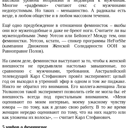
высокий уровень неприязни и недоверия к мужчинам.
Многие «радфемки» считают секс с мужчинами
недопустимым. Но таких – меньшинство. А радикалы есть
везде, в любом обществе и в любом массовом течении.
Ещё одно предубеждение в отношении феминисток – якобы
они все мужеподобные и даже не бреют ноги. Считаете ли вы
мужеподобными Эмму Уотсон или Бейонсе? Между тем, они
феминистки. Уотсон, кстати, — спикер программы HeForShe
(кампании Движения Женской Солидарности ООН за
Равноправие Полов).
На самом деле, феминистки выступают за то, чтобы к женской
внешности не предъявляли настолько завышенные, по
сравнению с мужчинами, требования. Австралийский
телеведущий Карл Стефанович провёл эксперимент: целый
год он выходил в утренний эфир в одном и том же пиджаке.
Никто не обратил это внимания. Его коллега-женщина Лиза
Уилкинсон такой эксперимент позволить себе не могла бы: её
внешность всегда под пристальным вниманием. «Меня
оценивают по моим интервью, моему ужасному чувству
юмора — по тому, как я делаю свою работу. В то же время
женщин нередко оценивают по тому, что на них надето или
как уложены их волосы», — считает Карл Стефанович.
5 мифов о феминизме