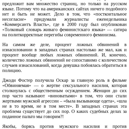
предложит вам множество страниц, но только на русском
языке. Потому что на американских сайтах ничего подобного
нет и быть не может. Дело в том, что «посткоитальное
несогласие» придумали журналисты еженедельника
«Коммерсантъ Власть», где в 2000 году был опубликован
«Толковый словарь живаго феминистскаго языка» — сатира
на политкорректные перегибы современного феминизма.
На самом же деле, процент ложных обвинений в
изнасиловании в западных странах настолько же мал, как и
процент вообще любых ложных обвинений. И, конечно,
количество ложных обвинений не сопоставимо с количеством
случаев изнасилований, когда девушка побоялась обратиться в
полицию.
Джоди Фостер получила Оскар за главную роль в фильме
«Обвиняемая» — о жертве сексуального насилия, которая
столкнулась с общественным осуждением. Женщин до сих
пор часто называют «виноватыми» в том, что они стали
жертвами мужской агрессии – «была вызывающе одета», «шла
не в то время, не в том месте». В западных странах эта
проблема существует до сих пор. О каких судебных делах за
поданное пальто мы говорим?!
Якобы, борясь против мужского насилия и против