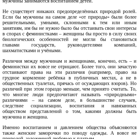
мужчины занимаются воспитанием детей.
Не существует никаких предопределённых природой ролей.
Если бы мужчины на самом деле «от природы» были более
решительными, умными, склонными к тем или иным
занятиям, им бы не нужно было бы отстаивать свои интересы
в спорах с феминистками – женщины бы просто в силу своих
биологических особенностей не могли бы становиться
главами государств, руководителями компаний,
шахматистками и учёными.
Различия между мужчинам и женщинами, конечно, есть – и
феминистки их вовсе не отрицают. Более того, они зачастую
отстаивают права на эти различия (например, право на
грудное кормление ребёнка в публичных местах, а не в
общественных туалетах, прячась от осуждающих взоров). Но
различий при этом гораздо меньше, чем принято считать. То,
что многие люди предпочитают называть «природными»
различиями – на самом деле, в большинстве случаев,
следствие социализации, воспитания и навязанных
обществом представлений о том, какими должны быть
мужчина и женщина.
Именно воспитанием и давлением общества объясняются
также женские заморочки по поводу одежды. А вовсе не
природой, заложенной любовью к платьям.