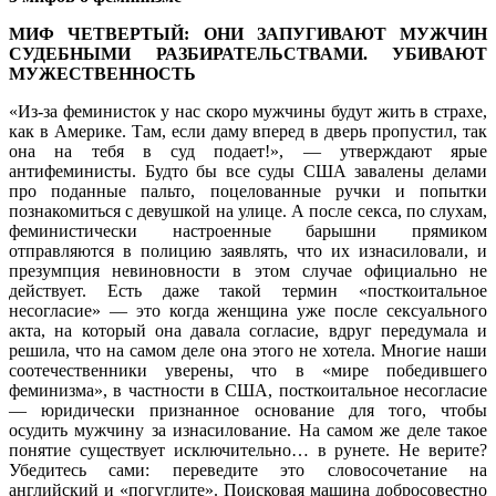
МИФ ЧЕТВЕРТЫЙ: ОНИ ЗАПУГИВАЮТ МУЖЧИН
СУДЕБНЫМИ РАЗБИРАТЕЛЬСТВАМИ. УБИВАЮТ
МУЖЕСТВЕННОСТЬ
«Из-за феминисток у нас скоро мужчины будут жить в страхе,
как в Америке. Там, если даму вперед в дверь пропустил, так
она на тебя в суд подает!», — утверждают ярые
антифеминисты. Будто бы все суды США завалены делами
про поданные пальто, поцелованные ручки и попытки
познакомиться с девушкой на улице. А после секса, по слухам,
феминистически настроенные барышни прямиком
отправляются в полицию заявлять, что их изнасиловали, и
презумпция невиновности в этом случае официально не
действует. Есть даже такой термин «посткоитальное
несогласие» — это когда женщина уже после сексуального
акта, на который она давала согласие, вдруг передумала и
решила, что на самом деле она этого не хотела. Многие наши
соотечественники уверены, что в «мире победившего
феминизма», в частности в США, посткоитальное несогласие
— юридически признанное основание для того, чтобы
осудить мужчину за изнасилование. На самом же деле такое
понятие существует исключительно… в рунете. Не верите?
Убедитесь сами: переведите это словосочетание на
английский и «погуглите». Поисковая машина добросовестно