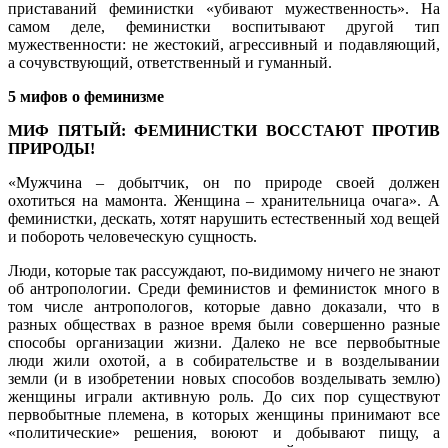
приставаний феминистки «убивают мужественность». На
самом деле, феминистки воспитывают другой тип
мужественности: не жестокий, агрессивный и подавляющий,
а сочувствующий, ответственный и гуманный.
5 мифов о феминизме
МИФ ПЯТЫЙ: ФЕМИНИСТКИ ВОССТАЮТ ПРОТИВ
ПРИРОДЫ!
«Мужчина – добытчик, он по природе своей должен
охотиться на мамонта. Женщина – хранительница очага». А
феминистки, дескать, хотят нарушить естественный ход вещей
и побороть человеческую сущность.
Люди, которые так рассуждают, по-видимому ничего не знают
об антропологии. Среди феминистов и феминисток много в
том числе антропологов, которые давно доказали, что в
разных обществах в разное время были совершенно разные
способы организации жизни. Далеко не все первобытные
люди жили охотой, а в собирательстве и в возделывании
земли (и в изобретении новых способов возделывать землю)
женщины играли активную роль. До сих пор существуют
первобытные племена, в которых женщины принимают все
«политические» решения, воюют и добывают пищу, а