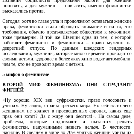
Испании социалисты предложили налоги для женщин
понизить, а для мужчин — повысить, именно феминистки
высказались против.
Сегодня, хотя во главе угла и продолжают оставаться женские
права, феминистки стали обращать внимание и на то, что
требования, обычно предъявляемые обществом к мужчинам,
тоже чрезмерны. В той же Швеции одна из тем, с которой
работают феминисты и феминистки – право мужчин на
декретный отпуск. По данным шведских гендерных
исследований, мужчины, которые много времени проводят со
своими детьми, здоровее и более аккуратно водят автомобили,
чем те, кто не проводит время с детьми.
5 мифов о феминизме
ВТОРОЙ МИФ ФЕМИНИЗМА: ОНИ СТРАДАЮТ
ФИГНЁЙ
«Ну хорошо, XIX век, суфражистки, право голосовать и
учиться. Ну ладно, страны третьего мира. Но сейчас-то чего
женщинам не хватает в просвещенных европах, каких еще
прав они хотят? Да с жиру они бесятся!». На самом деле,
проблемы, которые поднимают и пытаются решать
феминистки, надуманными назвать нельзя. В частности,
насилие. В среднем в мире до 70% убитых женщин убиты их