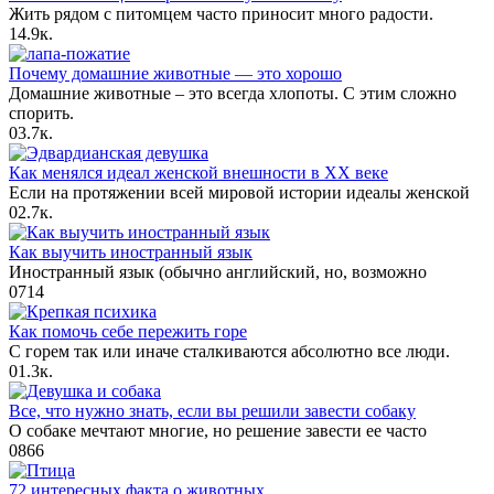
Жить рядом с питомцем часто приносит много радости.
1
4.9к.
Почему домашние животные — это хорошо
Домашние животные ‒ это всегда хлопоты. С этим сложно
спорить.
0
3.7к.
Как менялся идеал женской внешности в XX веке
Если на протяжении всей мировой истории идеалы женской
0
2.7к.
Как выучить иностранный язык
Иностранный язык (обычно английский, но, возможно
0
714
Как помочь себе пережить горе
С горем так или иначе сталкиваются абсолютно все люди.
0
1.3к.
Все, что нужно знать, если вы решили завести собаку
О собаке мечтают многие, но решение завести ее часто
0
866
72 интересных факта о животных