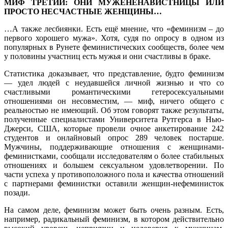
МИФ ТРЕТИЙ: ОНИ МУЖЕНЕНАВИСТНИЦЫ ИЛИ
ПРОСТО НЕСЧАСТНЫЕ ЖЕНЩИНЫ…
…А также лесбиянки. Есть ещё мнение, что «феминизм – до
первого хорошего мужа». Хотя, судя по опросу в одном из
популярных в Рунете феминистических сообществ, более чем
у половины участниц есть мужья и они счастливы в браке.
Статистика доказывает, что представление, будто феминизм
— удел людей с неудавшейся личной жизнью и что со
счастливыми романтическими гетеросексуальными
отношениями он несовместим, — миф, ничего общего с
реальностью не имеющий. Об этом говорят также результаты,
полученные специалистами Университета Рутгерса в Нью-
Джерси, США, которые провели очное анкетирование 242
студентов и онлайновый опрос 289 человек постарше.
Мужчины, поддерживающие отношения с женщинами-
феминистками, сообщали исследователям о более стабильных
отношениях и большем сексуальном удовлетворении. По
части успеха у противоположного пола и качества отношений
с партнерами феминистки оставили женщин-нефеминисток
позади.
На самом деле, феминизм может быть очень разным. Есть,
например, радикальный феминизм, в котором действительно